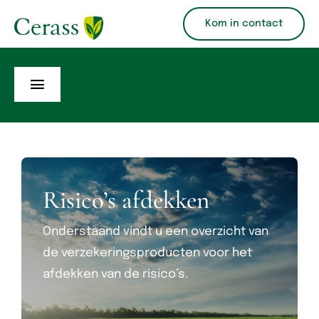
Ga
Kom in contact
naar
inhoud
Toggle
Navigation
Producten
Verzekeringskaarten
Risico’s afdekken
Polisvoorwaarden
Onderstaand vindt u een overzicht van
Over ons
de verzekeringsproducten voor het
afdekken van de risico’s.