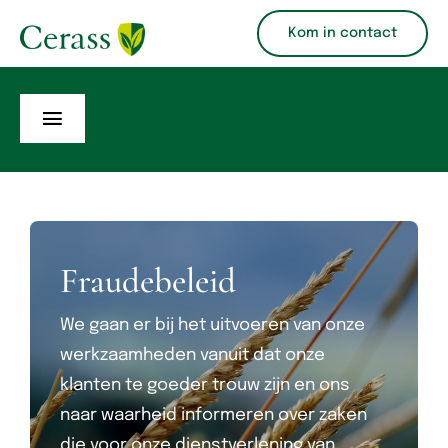
Ga
Kom in contact
naar
inhoud
Toggle
Navigation
Producten
Verzekeringskaarten
Fraudebeleid
Polisvoorwaarden
We gaan er bij het uitvoeren van onze
Over ons
werkzaamheden vanuit dat onze
klanten te goeder trouw zijn en ons
naar waarheid informeren over zaken
die voor onze dienstverlening van